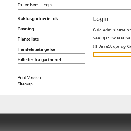
Du er her:
Login
Login
Kaktusgartneriet.dk
Pasning
Side administratio
Venligst indtast p
Planteliste
!!!
JavaScript og C
Handelsbetingelser
Billeder fra gartneriet
Print Version
Sitemap