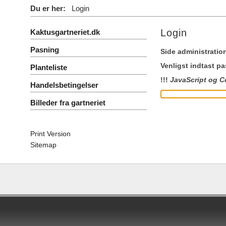
Du er her:
Login
Login
Kaktusgartneriet.dk
Pasning
Side administratio
Venligst indtast p
Planteliste
!!!
JavaScript og C
Handelsbetingelser
Billeder fra gartneriet
Print Version
Sitemap